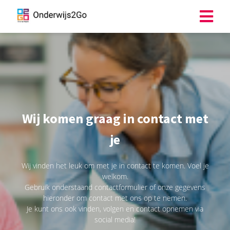
ngen
 policy
Wij komen graag in contact met
oneel
je
onele
s zijn
kelijk om
Wij vinden het leuk om met je in contact te komen. Voel je
bsite te
welkom.
ken. Ze
Gebruik onderstaand contactformulier of onze gegevens
hieronder om contact met ons op te nemen.
 gebruikt
Je kunt ons ook vinden, volgen en contact opnemen via
asisfuncties
social media!
der deze