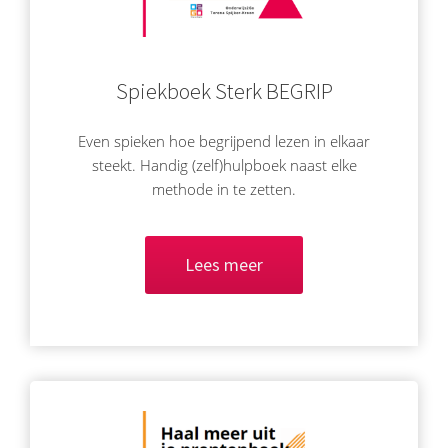
s kan de
e niet
oneren.
Spiekboek Sterk BEGRIP
ieken
ische
Even spieken hoe begrijpend lezen in elkaar
s worden
steekt. Handig (zelf)hulpboek naast elke
kt om
methode in te zetten.
em
tie te
elen over
Lees meer
drag van
zoeker op
site.
ing
ingcookies
 gebruikt
oekers te