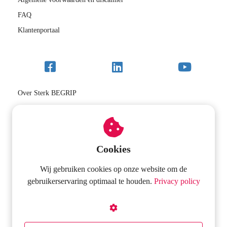
FAQ
Klantenportaal
Over Sterk BEGRIP
VIP-school/RT-programma
Inloggen
Contact
Cookies
Wij gebruiken cookies op onze website om de
Onderwijs2go
gebruikerservaring optimaal te houden.
Privacy policy
Hanekampstraat 54
3451 HB
Vleuten
contact@onderwijs2go.nl