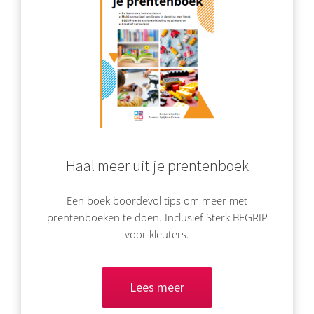
 op de
e. Hierdoor
 website-
ren
nte
enties
gebaseerd
 gedrag van
ezoeker.
Haal meer uit je prentenboek
uren
Een boek boordevol tips om meer met
prentenboeken te doen. Inclusief Sterk BEGRIP
voor kleuters.
Lees meer