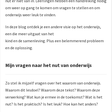
nut er niet van in. Leerlingen hebben een handreiking nodig
 op de
om weer op gang te komen om vragen te stellen en om
e. Hierdoor
onderwijs weer leuk te vinden.
 website-
ren
In deze blog ontdek je een andere visie op het onderwijs,
nte
een die meer uitgaat van het
enties
kind en de samenleving. Plus een belemmerend probleem
gebaseerd
 gedrag van
en de oplossing.
ezoeker.
Mijn vragen naar het nut van onderwijs
uren
Zo stel ik mijzelf vragen over het waarom van onderwijs.
Waarom dit lesdoel? Waarom deze tekst? Waarom deze
verwerking? Wat kun je ermee in de toekomst? Wat is het
nut? Is het praktisch? Is het leuk? Hoe kan het anders?