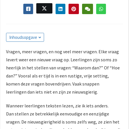
s kan de
e niet
oneren.
ieken
Inhoudsopgave
ische
s worden
Vragen, meer vragen, en nog veel meer vragen. Elke vraag
kt om
em
levert weer een nieuwe vraag op. Leerlingen zijn soms zo
tie te
heerlijk in het stellen van vragen: “Waarom dan?” Of “Hoe
elen over
dan?” Vooral als er tijd is in een rustige, vrije setting,
drag van
komen deze vragen bovendrijven. Vaak snappen
zoeker op
leerlingen dan iets niet en zijn ze nieuwsgierig.
site.
ing
Wanneer leerlingen teksten lezen, zie ik iets anders.
Dan stellen ze betrekkelijk eenvoudige en eenzijdige
ingcookies
 gebruikt
vragen. De nieuwsgierigheid is soms zelfs weg, ze zien het
oekers te