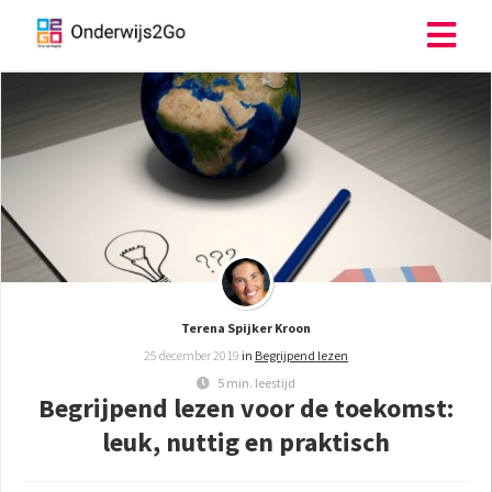
ngen
 policy
oneel
onele
s zijn
Terena Spijker Kroon
kelijk om
25 december 2019
in
Begrijpend lezen
bsite te
5 min. leestijd
ken. Ze
Begrijpend lezen voor de toekomst:
 gebruikt
leuk, nuttig en praktisch
asisfuncties
der deze