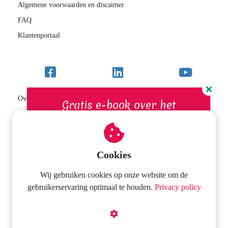
Algemene voorwaarden en discaimer
FAQ
Klantenportaal
Over Sterk BEGRIP
Gratis e-book over het
VIP-school/RT-programma
bevorderen van de
Inloggen
leesvaardigheid
Contact
Cookies
Download het e-book met praktische tips om de
Wij gebruiken cookies op onze website om de
leesvaardigheid van leerlingen te stimuleren.
Onderwijs2go
gebruikerservaring optimaal te houden.
Privacy policy
Hanekampstraat 54
3451 HB
Vleuten