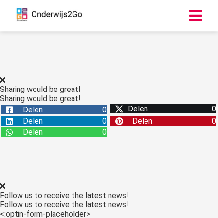
ngen
 policy
Sharing would be great!
Sharing would be great!
Delen
0
Delen
0
oneel
Delen
0
Delen
0
onele
Delen
0
s zijn
kelijk om
bsite te
ken. Ze
 gebruikt
Follow us to receive the latest news!
asisfuncties
Follow us to receive the latest news!
der deze
<:optin-form-placeholder>