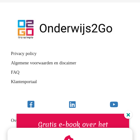
Privacy policy
Algemene voorwaarden en discaimer
FAQ
Klantenportaal
Over Sterk BEGRIP
Gratis e-book over het
VIP-school/RT-programma
bevorderen van de
Inloggen