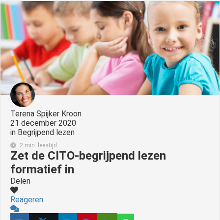
s kan de
e niet
oneren.
ieken
ische
s worden
kt om
em
tie te
Terena Spijker Kroon
21 december 2020
elen over
in
Begrijpend lezen
drag van
2 min. leestijd
zoeker op
Zet de CITO-begrijpend lezen
site.
formatief in
ing
Delen
ingcookies
Reageren
 gebruikt
oekers te