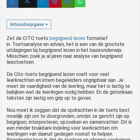
 op de
e. Hierdoor
 website-
Inhoudsopgave
ren
nte
Zet de CITO toets
begrijpend lezen
formatief
enties
in. Toetsanalyse en advies, het is een van de grootste
uitdagingen bij begrijpend lezen in het basisonderwijs.
gebaseerd
Misschien zoek je al jaren naar analyse van begrijpend
 gedrag van
leestoetsen.
ezoeker.
De Cito-toets begrijpend lezen voelt voor veel
leerkrachten en intern begeleiders ongrijpbaar aan. Je
meet de vaardigheid van de leerling, maar het is lastig te
uren
bekijken wat de leerlingen nodig hebben. En de gatenkaas
teksten zijn lastig om grip op te geven.
Nou moet ik zeggen dat de opdrachten in de toets best
moeilijk zijn om te doorgronden, omdat ze gericht zijn op
begrijpen, interpreteren, opzoeken en samenvatten. Dit is
een minder bruikbare indeling voor leerkrachten om
leerlingen van daaruit gedegen vooruit te helpen.
Regelmatig hoor ik dat de toetsen na afname verdwijnen