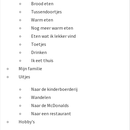
Brood eten
Tussendoortjes
Warm eten
Nog meer warm eten
Eten wat ik lekker vind
Toetjes
Drinken
Ik eet thuis
Mijn familie
Uitjes
Naar de kinderboerderij
Wandelen
Naar de McDonalds
Naar een restaurant
Hobby's