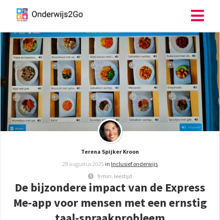
ngen
 policy
oneel
onele
s zijn
Terena Spijker Kroon
kelijk om
28 augustus 2025
in
Inclusief onderwijs
bsite te
9 min. leestijd
ken. Ze
De bijzondere impact van de Express
 gebruikt
Me-app voor mensen met een ernstig
asisfuncties
der deze
taal-spraakprobleem