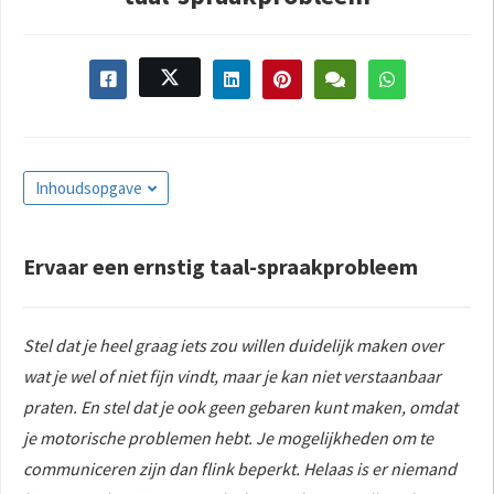
s kan de
e niet
oneren.
ieken
ische
s worden
Inhoudsopgave
kt om
em
tie te
Ervaar een ernstig taal-spraakprobleem
elen over
drag van
zoeker op
Stel dat je heel graag iets zou willen duidelijk maken over
site.
wat je wel of niet fijn vindt, maar je kan niet verstaanbaar
ing
praten. En stel dat je ook geen gebaren kunt maken, omdat
ingcookies
je motorische problemen hebt. Je mogelijkheden om te
 gebruikt
communiceren zijn dan flink beperkt. Helaas is er niemand
oekers te