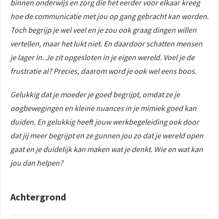
binnen onderwijs en zorg die het eerder voor elkaar kreeg
 op de
hoe de communicatie met jou op gang gebracht kan worden.
e. Hierdoor
Toch begrijp je wel veel en je zou ook graag dingen willen
 website-
vertellen, maar het lukt niet. En daardoor schatten mensen
ren
nte
je lager in. Je zit opgesloten in je eigen wereld. Voel je de
enties
frustratie al? Precies, daarom word je ook wel eens boos.
gebaseerd
 gedrag van
Gelukkig dat je moeder je goed begrijpt, omdat ze je
ezoeker.
oogbewegingen en kleine nuances in je mimiek goed kan
duiden. En gelukkig heeft jouw werkbegeleiding ook door
dat jij meer begrijpt en ze gunnen jou zo dat je wereld open
uren
gaat en je duidelijk kan maken wat je denkt. Wie en wat kan
jou dan helpen?
Achtergrond