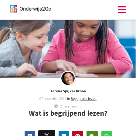
ngen
 policy
oneel
onele
s zijn
Terena Spijker Kroon
kelijk om
07 november 2022
in
Begrijpend lezen
bsite te
2 min. leestijd
ken. Ze
Wat is begrijpend lezen?
 gebruikt
asisfuncties
der deze