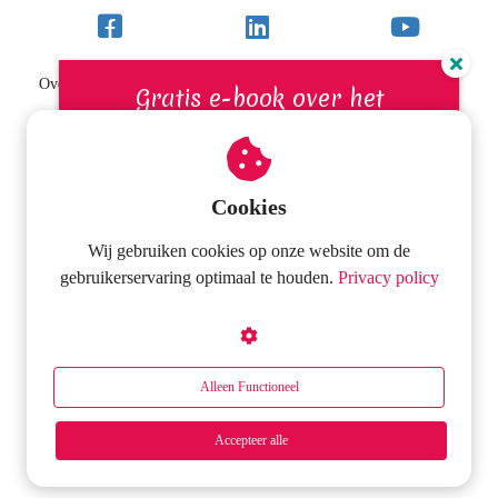
Over Sterk BEGRIP
Gratis e-book over het
VIP-school/RT-programma
bevorderen van de
Inloggen
leesvaardigheid
Contact
Cookies
Download het e-book met praktische tips om de
Wij gebruiken cookies op onze website om de
leesvaardigheid van leerlingen te stimuleren.
Onderwijs2go
gebruikerservaring optimaal te houden.
Privacy policy
Hanekampstraat 54
3451 HB
Vleuten
contact@onderwijs2go.nl
Alleen Functioneel
BTW nummer: 30193529
Naar de download
Accepteer alle
Icons made by
Freepik
from
Flaticon