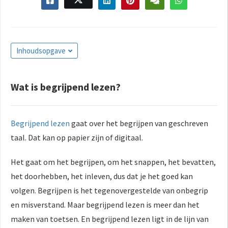
s kan de
e niet
oneren.
ieken
Inhoudsopgave
ische
s worden
Wat is begrijpend lezen?
kt om
em
tie te
Begrijpend lezen
gaat over het begrijpen van geschreven
elen over
taal. Dat kan op papier zijn of digitaal.
drag van
zoeker op
Het gaat om het begrijpen, om het snappen, het bevatten,
site.
het doorhebben, het inleven, dus dat je het goed kan
ing
volgen. Begrijpen is het tegenovergestelde van onbegrip
ingcookies
en misverstand. Maar begrijpend lezen is meer dan het
 gebruikt
maken van toetsen. En begrijpend lezen ligt in de lijn van
oekers te