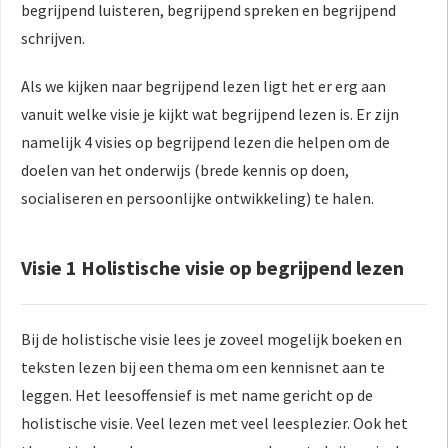
begrijpend luisteren, begrijpend spreken en begrijpend
 op de
schrijven.
e. Hierdoor
 website-
Als we kijken naar begrijpend lezen ligt het er erg aan
ren
vanuit welke visie je kijkt wat begrijpend lezen is. Er zijn
nte
enties
namelijk 4 visies op begrijpend lezen die helpen om de
gebaseerd
doelen van het onderwijs (brede kennis op doen,
 gedrag van
socialiseren en persoonlijke ontwikkeling) te halen.
ezoeker.
Visie 1 Holistische visie op begrijpend lezen
uren
Bij de holistische visie lees je zoveel mogelijk boeken en
teksten lezen bij een thema om een kennisnet aan te
leggen. Het leesoffensief is met name gericht op de
holistische visie. Veel lezen met veel leesplezier. Ook het