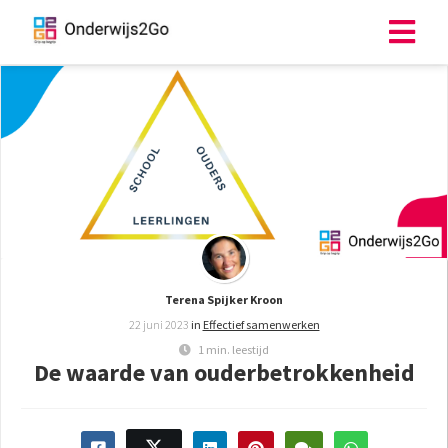
ngen
 policy
oneel
onele
s zijn
Terena Spijker Kroon
kelijk om
22 juni 2023
in
Effectief samenwerken
bsite te
1 min. leestijd
ken. Ze
De waarde van ouderbetrokkenheid
 gebruikt
asisfuncties
der deze