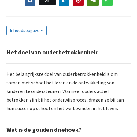
s kan de
e niet
oneren.
ieken
Inhoudsopgave
ische
s worden
Het doel van ouderbetrokkenheid
kt om
em
tie te
Het belangrijkste doel van ouderbetrokkenheid is om
elen over
samen met school het leren en de ontwikkeling van
drag van
kinderen te ondersteunen. Wanneer ouders actief
zoeker op
site.
betrokken zijn bij het onderwijsproces, dragen ze bij aan
hun succes op school en het welbevinden in het leven.
ing
ingcookies
 gebruikt
Wat is de gouden driehoek?
oekers te