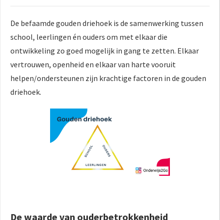
 op de
e. Hierdoor
De befaamde gouden driehoek is de samenwerking tussen
 website-
school, leerlingen én ouders om met elkaar die
ren
ontwikkeling zo goed mogelijk in gang te zetten. Elkaar
nte
vertrouwen, openheid en elkaar van harte vooruit
enties
helpen/ondersteunen zijn krachtige factoren in de gouden
gebaseerd
driehoek.
 gedrag van
ezoeker.
uren
De waarde van ouderbetrokkenheid