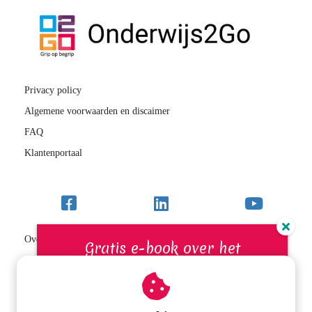
Privacy policy
Algemene voorwaarden en discaimer
FAQ
Klantenportaal
Over Sterk BEGRIP
Gratis e-book over het
VIP-school/RT-programma
bevorderen van de
Inloggen
leesvaardigheid
Contact