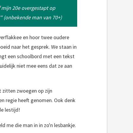
f mijn 20e overgestapt op
r!" (onbekende man van 70+)
verflakkee en hoor twee oudere
boeid naar het gesprek. We staan in
angt een schoolbord met een tekst
 duidelijk niet mee eens dat ze aan
t zitten zwoegen op zijn
eigen regie heeft genomen. Ook denk
e lestijd!
ld me die man in in zo'n lesbankje.