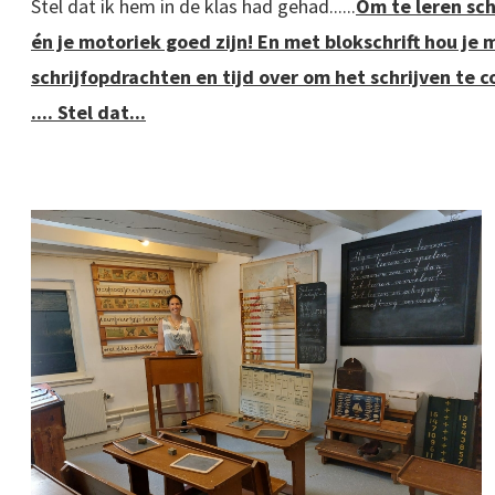
Stel dat ik hem in de klas had gehad......
Om te leren sch
én je motoriek goed zijn! En met blokschrift hou je 
schrijfopdrachten en tijd over om het schrijven te
.... Stel dat...