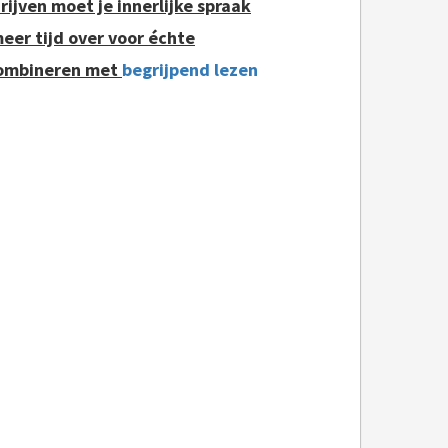
rijven moet je innerlijke spraak
meer tijd over voor échte
 combineren met
begrijpend lezen