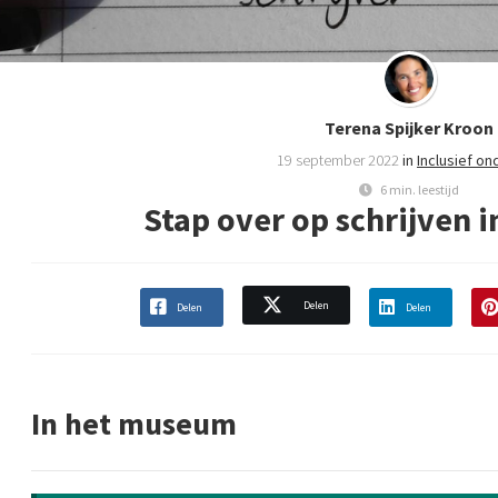
Terena Spijker Kroon
19 september 2022
in
Inclusief on
6 min. leestijd
Stap over op schrijven i
Delen
Delen
Delen
In het museum