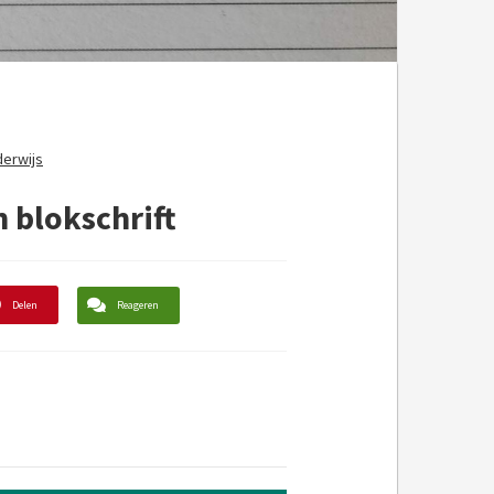
derwijs
n blokschrift
Delen
Reageren