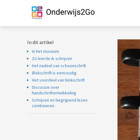
m anoniem
nformatie te
erzamelen over
et gedrag van een
ezoeker op de
In dit artikel
ebsite.
In het museum
arketing
Zo leerde ik schrijven
arketingcookies
Het nadeel van schoonschrift
orden gebruikt
Blokschrift is eenvoudig
Het voordeel van blokschrift
m bezoekers te
Discussie over
olgen op de
handschriftontwikkeling
ebsite. Hierdoor
Schrijven en begrijpend lezen
unnen website-
combineren
igenaren relevante
dvertenties tonen
ebaseerd op het
edrag van deze